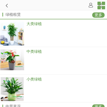
绿植租赁
更多
大类绿植
中类绿植
小类绿植
街景草花
更多