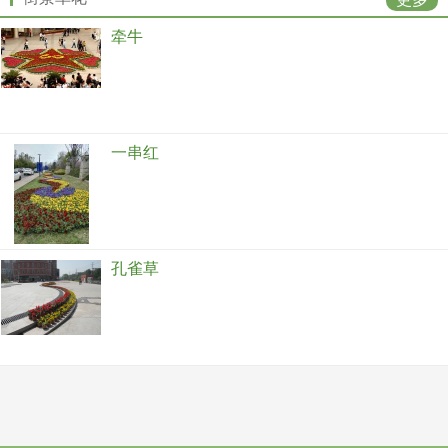
牵牛
一串红
孔雀草