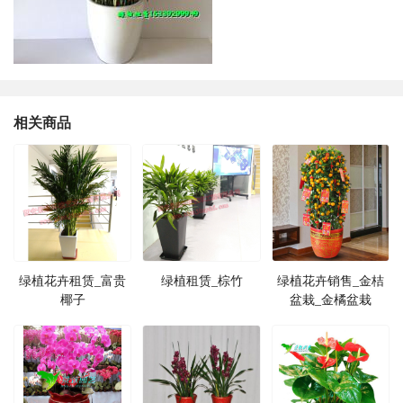
相关商品
绿植花卉租赁_富贵
绿植租赁_棕竹
绿植花卉销售_金桔
椰子
盆栽_金橘盆栽