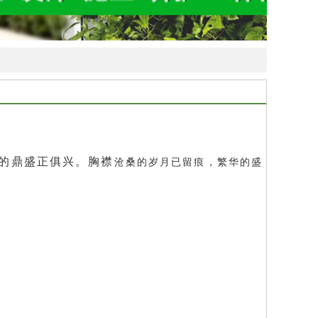
的鼎盛正俱兴。胸襟
沧桑的岁月已留痕，繁华的盛