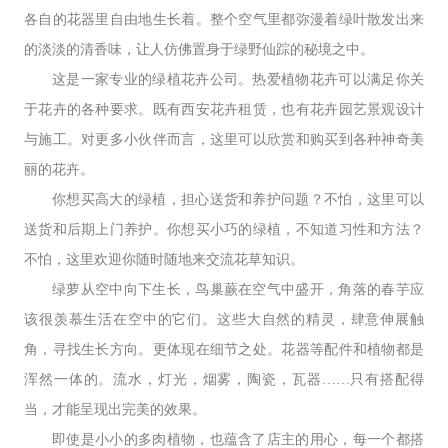
各自的花器里自由地生长着。整个空气里都弥漫着绿叶散发出来
的淡淡的清香味，让人仿佛置身于绿野仙踪的秘境之中。
这是一家专业的绿植花卉公司。热爱植物花卉可以满足你关
于花卉的各种要求。既有西安花卉租赁，也有花卉园艺景观设计
与施工。对更多小伙伴而言，这里可以欣赏和购买到各种神奇美
丽的花卉。
你想买高大的绿植，担心送货和养护问题？不怕，这里可以
送货和后期上门养护。你想买小巧的绿植，不知道习性和方法？
不怕，这里欢迎你随时随地来交流花草知识。
绿萝从空中向下生长，鸟巢蕨在空气中盛开，角落的春芋应
该很羡慕生活在空中的它们。这些大自然的精灵，肆意伸展触
角，寻找生长方向。
更体现在细节之处。花器等配件和植物都是
浑然一体的。流水，灯光，烟雾，陶瓷，瓦器……只有搭配得
当，才能呈现出完美的效果。
即使是小小的多肉植物，也蕴含了店主的用心，每一个都搭